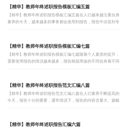
【精华】教师年终述职报告模板汇编五篇
【精华】教师年终述职报告模板汇编五篇在人们越来越注重自身
素养的今天，越来越多的事务都会使用到报告，报告中涉及到专
业性术语要解释清楚。相信很多朋友都对写报告感到非常苦...
【精华】教师年终述职报告模板汇编七篇
【精华】教师年终述职报告模板汇编七篇随着个人素质的提升，
需要使用报告的情况越来越多，报告根据用途的不同也有着不同
的类型。相信许多人会觉得报告很难写吧，下面是小编为大家...
【精华】教师年终述职报告范文汇编八篇
【精华】教师年终述职报告范文汇编八篇在人们素养不断提高的
今天，报告十分的重要，通常情况下，报告的内容含量大、篇幅
较长。我们应当如何写报告呢？下面是小编整理的教师年终述
职...
【精华】教师年终述职报告汇编六篇