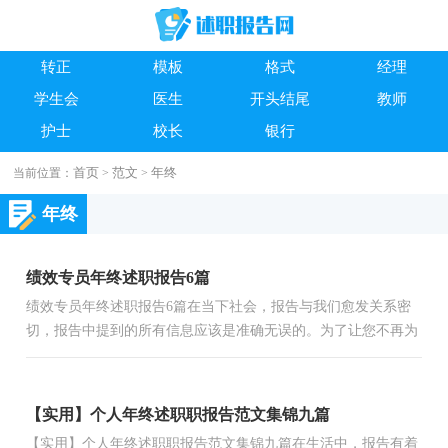
转正
模板
格式
经理
学生会
医生
开头结尾
教师
护士
校长
银行
首页
范文
年终
当前位置：
>
>
年终
绩效专员年终述职报告6篇
绩效专员年终述职报告6篇在当下社会，报告与我们愈发关系密
切，报告中提到的所有信息应该是准确无误的。为了让您不再为
写报告头疼，以下是小编为大家整理的绩效专员年终述职报告
6...
【实用】个人年终述职职报告范文集锦九篇
【实用】个人年终述职职报告范文集锦九篇在生活中，报告有着