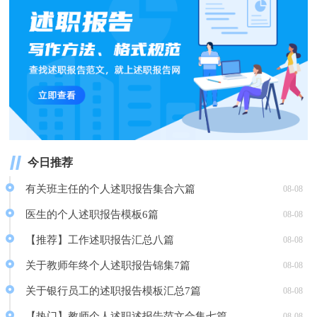
今日推荐
有关班主任的个人述职报告集合六篇
08-08
医生的个人述职报告模板6篇
08-08
【推荐】工作述职报告汇总八篇
08-08
关于教师年终个人述职报告锦集7篇
08-08
关于银行员工的述职报告模板汇总7篇
08-08
【热门】教师个人述职述报告范文合集七篇
08-08