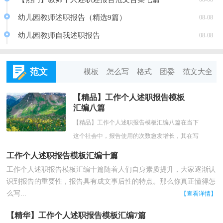
幼儿园教师述职报告（精选9篇）
08-08
幼儿园教师自我述职报告
08-08
范文
模板
怎么写
格式
团委
范文大全
出纳
会计
财务
转正
年终
【精品】工作个人述职报告模板
汇编八篇
【精品】工作个人述职报告模板汇编八篇在当下
这个社会中，报告使用的次数愈发增长，其在写
作上有一定的技巧。那么你真正懂得怎么...
工作个人述职报告模板汇编十篇
【查看详情】
工作个人述职报告模板汇编十篇随着人们自身素质提升，大家逐渐认
识到报告的重要性，报告具有成文事后性的特点。那么你真正懂得怎
么写...
【查看详情】
【精华】工作个人述职报告模板汇编7篇