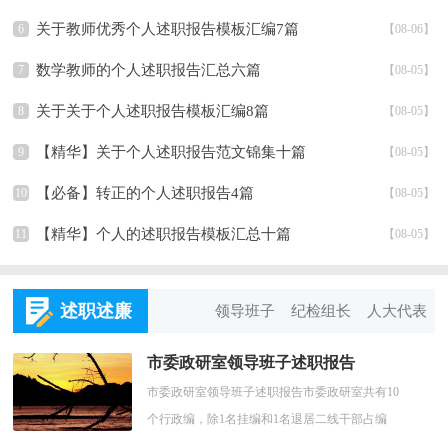
关于教师优秀个人述职报告模板汇编7篇
6
【08-06】
数学教师的个人述职报告汇总六篇
7
【08-05】
关于关于个人述职报告模板汇编8篇
8
【08-05】
【精华】关于个人述职报告范文锦集十篇
9
【08-05】
【必备】转正的个人述职报告4篇
10
【08-05】
【精华】个人的述职报告模板汇总十篇
11
【08-05】
述职述廉
领导班子
纪检组长
人大代表
局长
村干部
纪委书记
大学生村官
市委政研室领导班子述职报告
市委政研室领导班子述职报告市委政研室共有10
德能勤绩廉
干部
中层干部
个行政编，除1名挂编和1名退居二线干部占编
外，目前实际在编在政研室上班的干部只有...