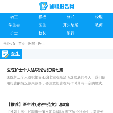
转正
模板
格式
经理
学生会
医生
开头结尾
教师
护士
校长
银行
首页
医院
医生
当前位置：
>
>
医生
医院护士个人述职报告汇编七篇
医院护士个人述职报告汇编七篇在经济飞速发展的今天，我们使
用报告的情况越来越多，要注意报告在写作时具有一定的格式。
你还在对写报告感到一筹莫展吗？以下是小编为大家收集的医...
【推荐】医生述职报告范文汇总8篇
【推荐】医生述职报告范文汇总8篇在当下这个社会中，需要使