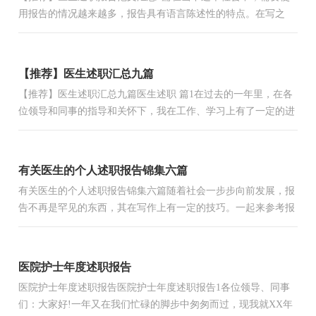
用报告的情况越来越多，报告具有语言陈述性的特点。在写之
前，可以先参考范文，以下是小编精心整理的医生述职报告8
篇，欢迎...
【推荐】医生述职汇总九篇
【推荐】医生述职汇总九篇医生述职 篇1在过去的一年里，在各
位领导和同事的指导和关怀下，我在工作、学习上有了一定的进
步，现汇报如下：在工作中，本人深切的认识到一个合格的医生
应...
有关医生的个人述职报告锦集六篇
有关医生的个人述职报告锦集六篇随着社会一步步向前发展，报
告不再是罕见的东西，其在写作上有一定的技巧。一起来参考报
告是怎么写的吧，下面是小编帮大家整理的医生的个人述职报...
医院护士年度述职报告
医院护士年度述职报告医院护士年度述职报告1各位领导、同事
们：大家好!一年又在我们忙碌的脚步中匆匆而过，现我就XX年