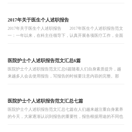
的个人岗位做个述职报告。在这一年里，我在院领导，和护士长
的...
2017年关于医生个人述职报告
2017年关于医生个人述职报告 2017年医生个人述职报告范文
一：一年以来，在科主任领导下，认真开展各项医疗工作，全面
履行了主治医的岗位职责。一、加强政治业务学习，不断提高自
身...
医院护士个人述职报告范文汇总6篇
医院护士个人述职报告范文汇总6篇随着人们自身素质提升，越
来越多人会去使用报告，写报告的时候要注意内容的完整。那
么，报告到底怎么写才合适呢？下面是小编为大家收集的医院护
士...
医院护士个人述职报告范文汇总七篇
医院护士个人述职报告范文汇总七篇在人们越来越注重自身素养
的今天，大家逐渐认识到报告的重要性，报告根据用途的不同也
有着不同的类型。那么报告应该怎么写才合适呢？以下是小编...