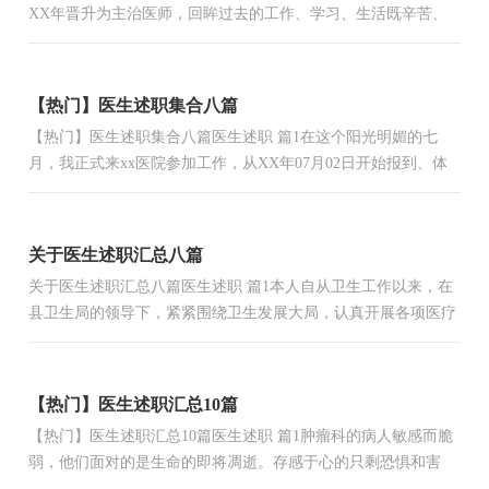
XX年晋升为主治医师，回眸过去的工作、学习、生活既辛苦、
忙碌，又让人感到充实和自豪。现将任职以来的工作情况总结
如...
【热门】医生述职集合八篇
【热门】医生述职集合八篇医生述职 篇1在这个阳光明媚的七
月，我正式来xx医院参加工作，从XX年07月02日开始报到、体
检、个人信息录入、心理测试后，接受了为期三周的新员工岗前
培...
关于医生述职汇总八篇
关于医生述职汇总八篇医生述职 篇1本人自从卫生工作以来，在
县卫生局的领导下，紧紧围绕卫生发展大局，认真开展各项医疗
工作，全面贯彻执行各级领导安排和布置的各项任务，全面履行
了...
【热门】医生述职汇总10篇
【热门】医生述职汇总10篇医生述职 篇1肿瘤科的病人敏感而脆
弱，他们面对的是生命的即将凋逝。存感于心的只剩恐惧和害
怕，而此时，他们往往因为缺乏关爱和疏导，导致其失意，连看