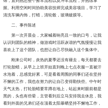
饰，直到熟悉整个擦车流程以及冲车流程，并熟练掌
握。利用空闲时间协助美容技师完成美容项目，学习了
清洗车辆内饰，打蜡，清轮毂，玻璃镀膜等。
二、事件陈述
第一次开晨会，大家喊着响亮且一致的口号，让我
认识到团队的精神，做游戏时活跃诙谐的气氛慢慢让我
喜欢上了这个团队，也想让自己尽快融入这个集体中。
刚来公司时，炎热的夏季还没有褪去，每天都要去
打轮胎蜡，从早上上班开始直到晚上七点衣服一直被汗
水泡着，总感觉好累，可是看着周围的同事们还在坚持
不懈的工作，我也在努力的让自己变得勤快些。中午时
天气太热，打轮胎蜡要常蹲在地上，站起来时眼前都是
黑的，头也有些晕，主管看到后立马安排我去休息，我
看到外面的兄弟们还在顶着太阳暴晒坚持不懈地工作，