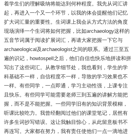
着学生们的理解吸纳将能达到何种程度。我先从词汇讲
起，再进入一个又一个环节，以我的体会提醒他们记忆
扩大词汇量的重要性。生词课上我会从方式方法的角度
现场演绎一个生词将如何把握，比如archaeology这样的
五音节词属于阅读扩展词汇，再请大家把握一下它与
archaeological及archaeologist之间的联系。通过三至五
遍的识记，howtospell之后，他们自信也快乐地拼读和拼
写出了这些词汇。从教学细节处，我也看到，学生的学
科基础不一样，自信程度不一样，导致的学习效果也不
一样。有些同学，一点即通，学习主动性强，上课专注
且快乐。有些同学可能需要老师三到五遍的讲解方能把
握，而不是不能把握。一些同学旧有的知识背景模糊，
听课比较吃力。我曾经翻阅过他们的课堂笔记，居然有
许多生词抄写错误。这让我触目惊心，从此留意板书不
再连写。大家都在努力，我有责任使他们一点一滴地进