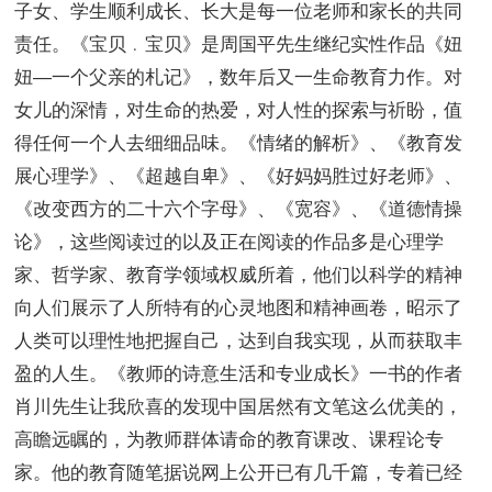
子女、学生顺利成长、长大是每一位老师和家长的共同
责任。《宝贝﹒宝贝》是周国平先生继纪实性作品《妞
妞—一个父亲的札记》，数年后又一生命教育力作。对
女儿的深情，对生命的热爱，对人性的探索与祈盼，值
得任何一个人去细细品味。《情绪的解析》、《教育发
展心理学》、《超越自卑》、《好妈妈胜过好老师》、
《改变西方的二十六个字母》、《宽容》、《道德情操
论》，这些阅读过的以及正在阅读的作品多是心理学
家、哲学家、教育学领域权威所着，他们以科学的精神
向人们展示了人所特有的心灵地图和精神画卷，昭示了
人类可以理性地把握自己，达到自我实现，从而获取丰
盈的人生。《教师的诗意生活和专业成长》一书的作者
肖川先生让我欣喜的发现中国居然有文笔这么优美的，
高瞻远瞩的，为教师群体请命的教育课改、课程论专
家。他的教育随笔据说网上公开已有几千篇，专着已经