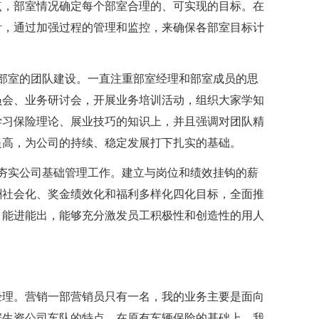
点，部室情况确定每个部室合理的、可实现的目标。在
针，通过加强过程的管理和监控，来确保各部室目标计
部室的团队建设。一直注重部室经理和部室成员的思
员会、业务研讨会，开展业务培训活动，组织大家学知
学习保险理论、展业技巧的知识上，并且强调对团队精
提高，为公司的持续、稳定发展打下扎实的基础。
夯实公司基础管理工作。建立与岗位和绩效挂钩的薪
酬社会化、奖金绩效化和福利多样化四化目标，全面推
，能进能出，能够充分激发员工积极性和创造性的用人
经理。营销一部营销员只有一名，我的业务主要是面向
据生资公司车队的特点，在原有车辆保险的基础上，我