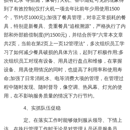
损有记录”等措施，像餐打火机、香巾随处可见的现象得
到了有效控制(仅打火机一项去年比前年少用使用1500
个，节约尽1000元);加强了餐具管理，对非正常损耗的餐
具，特别是新餐具、贵重餐具“追根溯源”，严格执行了内
部和外部赔偿制度(约1500元)，并结合所学“六常本文章
共2页，当前在第2页上一页12管理法”，多次组织员工学
习了如何减少餐具破损的具体方法，起到了积极作用;多
次组织员工对现有设备、用具进行盘点和维修，在掌握
设备、用具使用情况的同时，也提高了利用率和使用寿
命;加强了日常消耗水、电等消费大项的管理，在管理过
程中随时发现、随时督导，像空调、热风幕、灯光的使
用，在不影响服务质量的情况下力行节约。
4、实抓队伍促稳
定。在落实工作时能够做到服从领导、下情上
达，在执行管理工作时无论是对管理人员还是服务员，