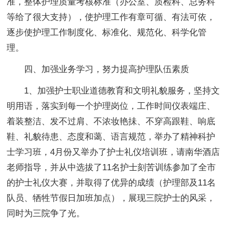
准，整体护理质量考核标准（办公室、质检科、总务科
等给了很大支持），使护理工作有章可循、有法可依，
逐步使护理工作制度化、标准化、规范化、科学化管
理。
四、加强业务学习，努力提高护理队伍素质
1、加强护士职业道德教育和文明礼貌服务，坚持文
明用语，落实到每一个护理岗位，工作时间仪表端庄、
着装整洁、发不过肩、不浓妆艳抺、不穿高跟鞋、响底
鞋、礼貌待患、态度和蔼、语言规范，举办了精神科护
士学习班，4月份又举办了护士礼仪培训班，请南华酒店
老师指导，并从中选拔了11名护士刻苦训练参加了全市
的护士礼仪大赛，并取得了优异的成绩（护理部及11名
队员、牺牲节假日加班加点），展现三院护士的风采，
同时为三院争了光。