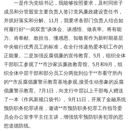
一是作为党组书记，我能够按照要求，及时同班子
成员和分管股室主要负责人签订党风廉政建设责任书，
并抓好落实和分解。11月，我要求各部门负责人结合如
何履行好“一岗双责”谈体会、谈感悟、做表率。将有能
力、肯奉献、敢担当、懂感恩、知敬畏作为新时期基层
中央银行优秀员工的标准，在全行传递热爱本职工作的
正能量。二是加强反腐倡廉的宣传教育。5月，组织全体
干部职工参观了**市沙家浜廉政教育馆。5月和9月，组
织全体中层干部和部分员工分两批到位于**市看守所内
的**市反腐倡廉警示教育基地参观,接受生动形象的反腐
倡廉警示教育。7月1日，向支行中层以上干部每人赠送
了一本《作风新规口袋书》。9月11日，开展了金融系统
预防职务犯罪讲座，邀请**市预防职务犯罪工作指导委
员会办公室李平主任主讲，增强筑牢预防职务犯罪的思
想道德防线。