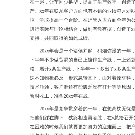
在一起，让车间少换型，提高了生产效率，创造了
产。xx年在联系客户方面也有不错的业绩每月x吨左
吨，争取提高一个台阶。在焊管入库方面全年为
进行实际与理论相结合，做到有凭有据，创造了x
支持，共同取得的如此成绩。
20xx年会是一个诸侯并起，硝烟弥漫的一年
下半年不少做贸易的自己上镀锌生产线，一上还就
格，增开x条生产线，下半年一下多出了x多条生
殊不知物极必反，形式急转直下，面对着原材料
技术瓶颈，客户源还有些匮乏没有打开等等原因
暂时收工，准备20xx年在战。
20xx年是竞争贯穿着的一年，在想高枕无
把他们踩在脚下，狭路相逢勇者胜，在x总给召开
在困难的时候我们就要更加努力的迎难而上，把