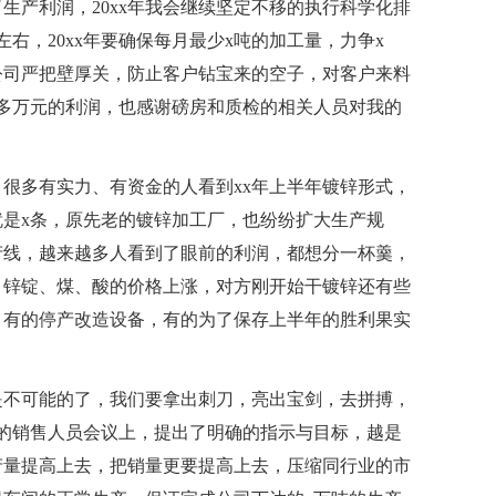
生产利润，20xx年我会继续坚定不移的执行科学化排
右，20xx年要确保每月最少x吨的加工量，力争x
公司严把壁厚关，防止客户钻宝来的空子，对客户来料
多万元的利润，也感谢磅房和质检的相关人员对我的
，很多有实力、有资金的人看到xx年上半年镀锌形式，
是x条，原先老的镀锌加工厂，也纷纷扩大生产规
产线，越来越多人看到了眼前的利润，都想分一杯羹，
，锌锭、煤、酸的价格上涨，对方刚开始干镀锌还有些
，有的停产改造设备，有的为了保存上半年的胜利果实
忧是不可能的了，我们要拿出刺刀，亮出宝剑，去拼搏，
的销售人员会议上，提出了明确的指示与目标，越是
产量提高上去，把销量更要提高上去，压缩同行业的市