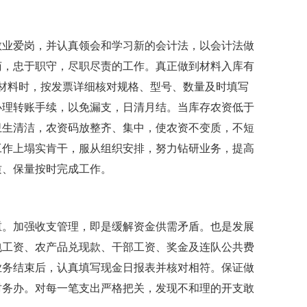
敬业爱岗，并认真领会和学习新的会计法，以会计法做
苟，忠于职守，尽职尽责的工作。真正做到材料入库有
收材料时，按发票详细核对规格、型号、数量及时填写
办理转账手续，以免漏支，日清月结。当库存农资低于
卫生清洁，农资码放整齐、集中，使农资不变质，不短
工作上塌实肯干，服从组织安排，努力钻研业务，提高
质、保量按时完成工作。
重。加强收支管理，即是缓解资金供需矛盾。也是发展
包工资、农产品兑现款、干部工资、奖金及连队公共费
业务结束后，认真填写现金日报表并核对相符。保证做
财务办。对每一笔支出严格把关，发现不和理的开支敢