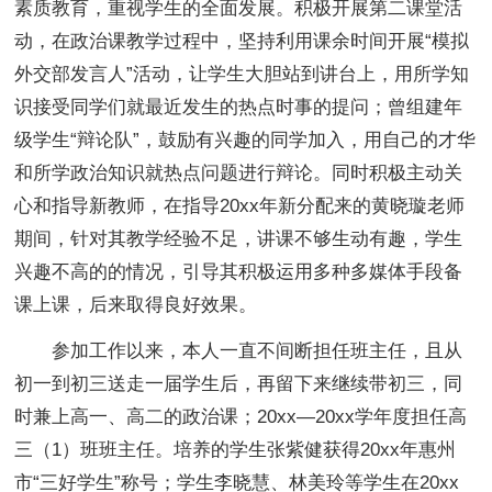
素质教育，重视学生的全面发展。积极开展第二课堂活
动，在政治课教学过程中，坚持利用课余时间开展“模拟
外交部发言人”活动，让学生大胆站到讲台上，用所学知
识接受同学们就最近发生的热点时事的提问；曾组建年
级学生“辩论队”，鼓励有兴趣的同学加入，用自己的才华
和所学政治知识就热点问题进行辩论。同时积极主动关
心和指导新教师，在指导20xx年新分配来的黄晓璇老师
期间，针对其教学经验不足，讲课不够生动有趣，学生
兴趣不高的的情况，引导其积极运用多种多媒体手段备
课上课，后来取得良好效果。
参加工作以来，本人一直不间断担任班主任，且从
初一到初三送走一届学生后，再留下来继续带初三，同
时兼上高一、高二的政治课；20xx—20xx学年度担任高
三（1）班班主任。培养的学生张紫健获得20xx年惠州
市“三好学生”称号；学生李晓慧、林美玲等学生在20xx