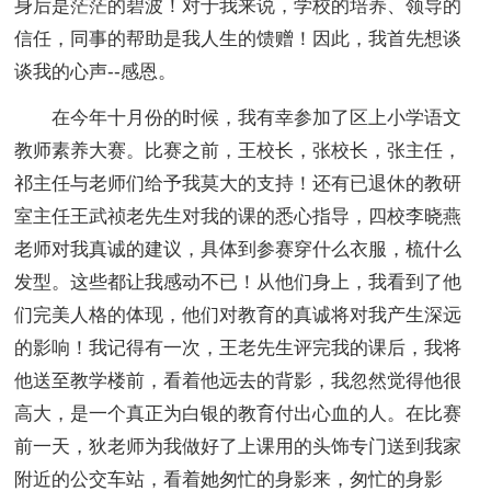
身后是茫茫的碧波！对于我来说，学校的培养、领导的
信任，同事的帮助是我人生的馈赠！因此，我首先想谈
谈我的心声--感恩。
在今年十月份的时候，我有幸参加了区上小学语文
教师素养大赛。比赛之前，王校长，张校长，张主任，
祁主任与老师们给予我莫大的支持！还有已退休的教研
室主任王武祯老先生对我的课的悉心指导，四校李晓燕
老师对我真诚的建议，具体到参赛穿什么衣服，梳什么
发型。这些都让我感动不已！从他们身上，我看到了他
们完美人格的体现，他们对教育的真诚将对我产生深远
的影响！我记得有一次，王老先生评完我的课后，我将
他送至教学楼前，看着他远去的背影，我忽然觉得他很
高大，是一个真正为白银的教育付出心血的人。在比赛
前一天，狄老师为我做好了上课用的头饰专门送到我家
附近的公交车站，看着她匆忙的身影来，匆忙的身影