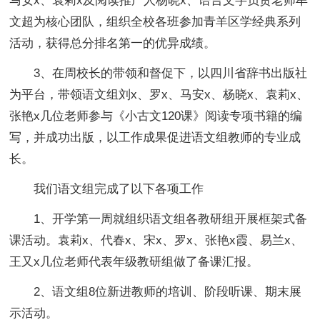
马安x、袁莉x及阅读推广人杨晓x、语言文字负责老师牟
文超为核心团队，组织全校各班参加青羊区学经典系列
活动，获得总分排名第一的优异成绩。
3、在周校长的带领和督促下，以四川省辞书出版社
为平台，带领语文组刘x、罗x、马安x、杨晓x、袁莉x、
张艳x几位老师参与《小古文120课》阅读专项书籍的编
写，并成功出版，以工作成果促进语文组教师的专业成
长。
我们语文组完成了以下各项工作
1、开学第一周就组织语文组各教研组开展框架式备
课活动。袁莉x、代春x、宋x、罗x、张艳x霞、易兰x、
王又x几位老师代表年级教研组做了备课汇报。
2、语文组8位新进教师的培训、阶段听课、期末展
示活动。