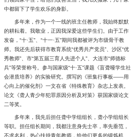
中都留下了学生欢乐的身影。
多年来，作为一个一线的班主任教师，我始终默默
的耕耘着。我敬业，正因我深爱这些学生们。由于工作
发奋，“十·五”、“十一·五”期间我都被评为市级骨干教
师。我还先后获得市教育系统“优秀共产党员”、沙区“优
秀教师”、市“第五届三育人先进个人”、大连市“师德标
兵”等荣誉称号。参与国家级“十·五”课题《盲聋哑学生社
会潜质培养》的实验研究。撰写的《班集行事板——用
心向上的催化剂》一文在省《特殊教育》杂志上发表。
论文《聋人青少年犯罪原因分析及对策》获国家级论文
二等奖。
多年来，我先后担任聋中学组组长，聋小学组组长
等职。担任组长期间，我都注意身先士卒，率先垂范，
不求名利，热心扶持青年教师，给他们更多的锻炼机