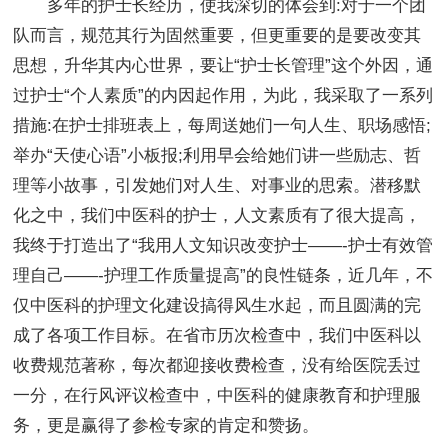
多年的护士长经历，使我深切的体会到:对于一个团
队而言，规范其行为固然重要，但更重要的是要改变其
思想，升华其内心世界，要让“护士长管理”这个外因，通
过护士“个人素质”的内因起作用，为此，我采取了一系列
措施:在护士排班表上，每周送她们一句人生、职场感悟;
举办“天使心语”小板报;利用早会给她们讲一些励志、哲
理等小故事，引发她们对人生、对事业的思索。潜移默
化之中，我们中医科的护士，人文素质有了很大提高，
我终于打造出了“我用人文知识改变护士——-护士有效管
理自己——-护理工作质量提高”的良性链条，近几年，不
仅中医科的护理文化建设搞得风生水起，而且圆满的完
成了各项工作目标。在省市历次检查中，我们中医科以
收费规范著称，每次都迎接收费检查，没有给医院丢过
一分，在行风评议检查中，中医科的健康教育和护理服
务，更是赢得了参检专家的肯定和赞扬。