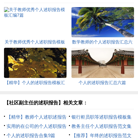
关于教师优秀个人述职报告模板
数学教师的个人述职报告汇总六
汇编7篇
篇
【精华】个人的述职报告模板汇
个人的述职报告汇总六篇
总十篇
【社区副主任的述职报告】相关文章：
【精华】教师个人述职述报告
银行柜员职等述职报告模板集
范文锦集十篇
实用的在公司的个人述职报告
合5篇
教务主任个人述职报告范文集
四篇
个人的述职报告合集9篇
锦10篇
【推荐】年终的述职报告范文