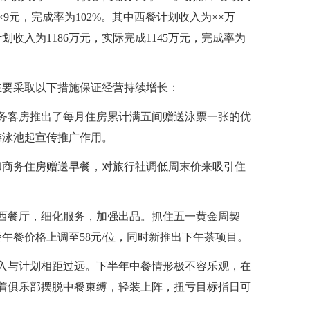
×9元，完成率为102%。其中西餐计划收入为××万
划收入为1186万元，实际完成1145万元，完成率为
主要采取以下措施保证经营持续增长：
务客房推出了每月住房累计满五间赠送泳票一张的优
游泳池起宣传推广作用。
和商务住房赠送早餐，对旅行社调低周末价来吸引住
西餐厅，细化服务，加强出品。抓住五一黄金周契
午餐价格上调至58元/位，同时新推出下午茶项目。
入与计划相距过远。下半年中餐情形极不容乐观，在
味着俱乐部摆脱中餐束缚，轻装上阵，扭亏目标指日可