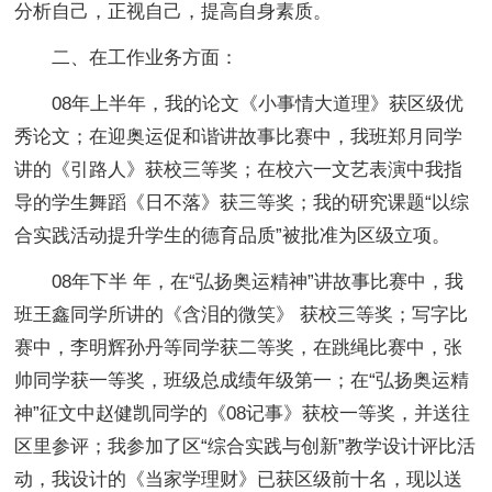
分析自己，正视自己，提高自身素质。
二、在工作业务方面：
08年上半年，我的论文《小事情大道理》获区级优
秀论文；在迎奥运促和谐讲故事比赛中，我班郑月同学
讲的《引路人》获校三等奖；在校六一文艺表演中我指
导的学生舞蹈《日不落》获三等奖；我的研究课题“以综
合实践活动提升学生的德育品质”被批准为区级立项。
08年下半 年，在“弘扬奥运精神”讲故事比赛中，我
班王鑫同学所讲的《含泪的微笑》 获校三等奖；写字比
赛中，李明辉孙丹等同学获二等奖，在跳绳比赛中，张
帅同学获一等奖，班级总成绩年级第一；在“弘扬奥运精
神”征文中赵健凯同学的《08记事》获校一等奖，并送往
区里参评；我参加了区“综合实践与创新”教学设计评比活
动，我设计的《当家学理财》已获区级前十名，现以送