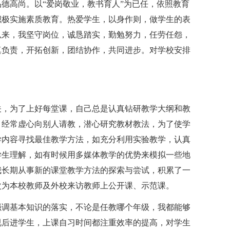
德高尚。以“爱岗敬业，教书育人”为已任，依照教育
积极实施素质教育。热爱学生，以身作则，做学生的表
以来，我坚守岗位，诚恳踏实，勤勉努力，任劳任怨，
真负责，开拓创新，团结协作，共同进步。对学校安排
关，为了上好每堂课，自己总是认真钻研教学大纲和教
，经常虚心向别人请教，潜心研究教材教法，为了使学
学内容寻找最佳教学方法，如充分利用实验教学，认真
学生理解，如有时候用多媒体教学的优势来模拟一些地
我长期从事新的课堂教学方法的探索与尝试，积累了一
次为本校教师及外校来访教师上公开课、示范课。
强调基本知识的落实，不论是任教哪个年级，我都能够
视后进学生，上课自习时间都注重效率的提高，对学生